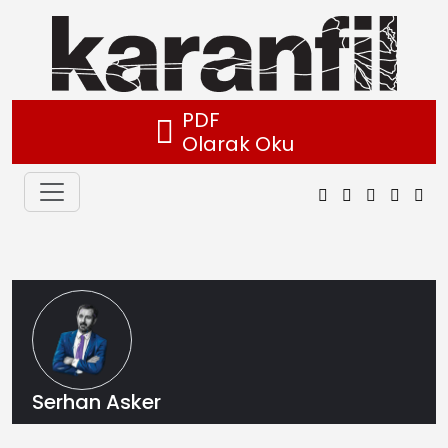
PDF
Olarak Oku
Serhan Asker