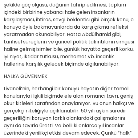
şekilde göç olgusu, doğanın tahrip edilmesi, toplum
içindeki birbirine yabancı hale gelen insanların
karşılaşması, ihtiras, sevgi beklentisi gibi birçok konu, o
konuya öyle bakmayanlarda da karşı çıkma refleksi
yaratmadan okunabiliyor. Hatta Abdülhamid gibi,
tarihsel süreçlerin ve güncel politik takıntıların simgesi
haline gelmiş isimler bile, günlük hayatta geçerli korku,
iyi niyet, iktidar tutkusu, merhamet vb. insanlık
hallerine karşılık gelecek biçimde algılanabiliyor.
HALKA GÜVENMEK
Livaneli’nin, herhangi bir konuyu hayatın diğer temel
konularıyla ilişkili biçimde ele alan romancı tavrı, geniş
okur kitleleri tarafından onaylanıyor. Bu onun halkçı ve
gerçekçi niteliğiyle açıklanabilir. 50 yılı aşkın süredir
geçerliliğini koruyan farklı alanlardaki çalışmalarını
aynı da tavırla üretti. Ve belli ki onlarca yıl insanlar
üzerindeki yenilikçi etkisi devam edecek. Çünkü “halk”