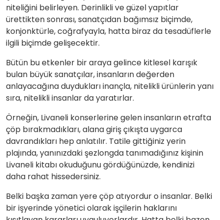
niteliğini belirleyen. Derinlikli ve güzel yapıtlar
ürettikten sonrası, sanatçıdan bağımsız biçimde,
konjonktürle, coğrafyayla, hatta biraz da tesadüflerle
ilgili biçimde gelişecektir.
Bütün bu etkenler bir araya gelince kitlesel karışık
bulan büyük sanatçılar, insanların değerden
anlayacağına duydukları inançla, nitelikli ürünlerin yanı
sıra, nitelikli insanlar da yaratırlar.
Örneğin, Livaneli konserlerine gelen insanların etrafta
çöp bırakmadıkları, alana giriş çıkışta uygarca
davrandıkları hep anlatılır. Tatile gittiğiniz yerin
plajında, yanınızdaki şezlongda tanımadığınız kişinin
Livaneli kitabı okuduğunu gördüğünüzde, kendinizi
daha rahat hissedersiniz.
Belki başka zaman yere çöp atıyordur o insanlar. Belki
bir işyerinde yönetici olarak işçilerin haklarını
kısıtlayan kararları uyguluyorlardır. Hatta belki bazen