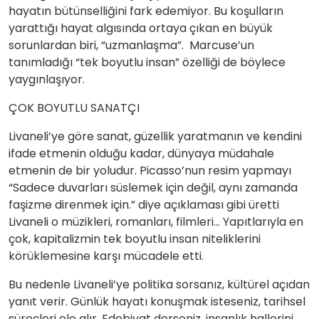
hayatın bütünselliğini fark edemiyor. Bu koşulların
yarattığı hayat algısında ortaya çıkan en büyük
sorunlardan biri, “uzmanlaşma”. Marcuse’un
tanımladığı “tek boyutlu insan” özelliği de böylece
yaygınlaşıyor.
ÇOK BOYUTLU SANATÇI
Livaneli’ye göre sanat, güzellik yaratmanın ve kendini
ifade etmenin olduğu kadar, dünyaya müdahale
etmenin de bir yoludur. Picasso’nun resim yapmayı
“Sadece duvarları süslemek için değil, aynı zamanda
faşizme direnmek için.” diye açıklaması gibi üretti
Livaneli o müzikleri, romanları, filmleri… Yapıtlarıyla en
çok, kapitalizmin tek boyutlu insan niteliklerini
körüklemesine karşı mücadele etti.
Bu nedenle Livaneli’ye politika sorsanız, kültürel açıdan
yanıt verir. Günlük hayatı konuşmak isteseniz, tarihsel
süreçleri ele alır. Edebiyat derseniz, insanlık hallerini