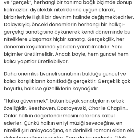
ve “gerçek”, herhangi bir tanıma bağlı biçimde donup
kalmazlar; diyalektik niteliklerine uygun olarak,
birbirleriyle ilişkili bir devinim halinde değişmektedirler.
Dolayısıyla, önceki dönemlerin herhangi bir halkçı-
gerçekçi sanatçısına öykünerek kendi döneminde bu
niteliklere ulaşamaz hiçbir sanatçı. Gerçekçilik, her
dönemin koşullarında yeniden yaratılmalıdır. Yeni
biçimler üretilmelidir. Ancak böyle, hem güncel hem
kalıcı yapıtlar üretilebiliyor.
Daha önemlisi, Livaneli sanatının bulduğu güncel ve
kalıcı karşılıkların kanıtladığı gerçektir: Gerçeklik çok
boyutlu, halk ise güzelliklerin kaynağıdır.
“Halka güvenmek”, bütün büyük sanatçıların ortak
özelliğidir. Beethoven, Dostoyevski, Charlie Chaplin…
Onlar halkın değerlendirmesini referans kabul
ederler. Çünkü halkın en iyi müziği seveceğine, en
nitelikli şiiri anlayacağına, en derinlikli romanı elden ele
dolaştıracağına inanırlar. Tam da bu nedenle, “Halk