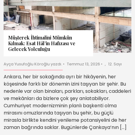
Müşterek İhtimalini Mümkün
Kılmak: Esat Hâl’in Hafızası ve
Gelecek Yolculuğu
Ayça Yusufoğlu Köroğlu yazdı.
Temmuz 13, 2026
12. Sayı
Ankara, her bir sokağında ayrı bir hikâyenin, her
köşesinde farklı bir dönemin izini taşıyan bir şehir. Bu
nedenle var olan binaları, parkları, sokakları, caddeleri
ve mekânları da bizlere çok şey anlatabiliyor.
Cumhuriyet modernizminin planlı başkenti olma
mirasını omuzlarında taşıyan bu şehir, bu güçlü
mirasla birlikte kendini yenileme potansiyelini de her
zaman bağrında saklar. Bugünlerde Çankaya’nın […]