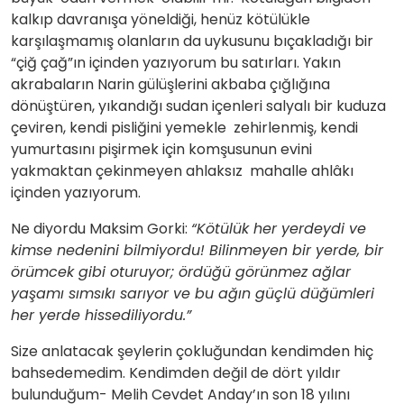
kalkıp davranışa yöneldiği, henüz kötülükle
karşılaşmamış olanların da uykusunu bıçakladığı bir
“çiğ çağ”ın içinden yazıyorum bu satırları. Yakın
akrabaların Narin gülüşlerini akbaba çığlığına
dönüştüren, yıkandığı sudan içenleri salyalı bir kuduza
çeviren, kendi pisliğini yemekle zehirlenmiş, kendi
yumurtasını pişirmek için komşusunun evini
yakmaktan çekinmeyen ahlaksız mahalle ahlâkı
içinden yazıyorum.
Ne diyordu Maksim Gorki:
“Kötülük her yerdeydi ve
kimse nedenini bilmiyordu! Bilinmeyen bir yerde, bir
örümcek gibi oturuyor; ördüğü görünmez ağlar
yaşamı sımsıkı sarıyor ve bu ağın güçlü düğümleri
her yerde hissediliyordu.”
Size anlatacak şeylerin çokluğundan kendimden hiç
bahsedemedim. Kendimden değil de dört yıldır
bulunduğum- Melih Cevdet Anday’ın son 18 yılını