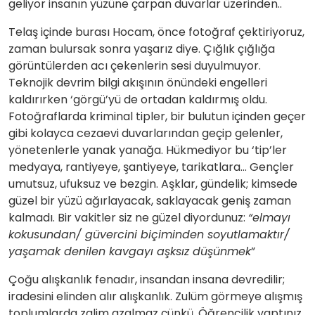
geliyor insanın yüzüne çarpan duvarlar üzerinden..
Telaş içinde burası Hocam, önce fotoğraf çektiriyoruz,
zaman bulursak sonra yaşarız diye. Çığlık çığlığa
görüntülerden acı çekenlerin sesi duyulmuyor.
Teknojik devrim bilgi akışının önündeki engelleri
kaldırırken ‘görgü’yü de ortadan kaldırmış oldu.
Fotoğraflarda kriminal tipler, bir bulutun içinden geçer
gibi kolayca cezaevi duvarlarından geçip gelenler,
yönetenlerle yanak yanağa. Hükmediyor bu ‘tip’ler
medyaya, rantiyeye, şantiyeye, tarikatlara… Gençler
umutsuz, ufuksuz ve bezgin. Aşklar, gündelik; kimsede
güzel bir yüzü ağırlayacak, saklayacak geniş zaman
kalmadı. Bir vakitler siz ne güzel diyordunuz:
“elmayı
kokusundan/ güvercini biçiminden soyutlamaktır/
yaşamak denilen kavgayı aşksız düşünmek
”
Çoğu alışkanlık fenadır, insandan insana devredilir;
iradesini elinden alır alışkanlık. Zulüm görmeye alışmış
toplumlarda zalim azalmaz çünkü. Öğrencilik yaptınız,