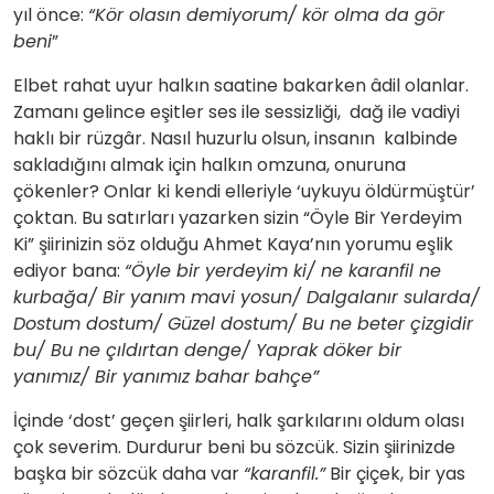
yıl önce:
“Kör olasın demiyorum/ kör olma da gör
beni
”
Elbet rahat uyur halkın saatine bakarken âdil olanlar.
Zamanı gelince eşitler ses ile sessizliği, dağ ile vadiyi
haklı bir rüzgâr. Nasıl huzurlu olsun, insanın kalbinde
sakladığını almak için halkın omzuna, onuruna
çökenler? Onlar ki kendi elleriyle ‘uykuyu öldürmüştür’
çoktan. Bu satırları yazarken sizin “Öyle Bir Yerdeyim
Ki” şiirinizin söz olduğu Ahmet Kaya’nın yorumu eşlik
ediyor bana:
“Öyle bir yerdeyim ki/ ne karanfil ne
kurbağa/ Bir yanım mavi yosun/ Dalgalanır sularda/
Dostum dostum/ Güzel dostum/ Bu ne beter çizgidir
bu/ Bu ne çıldırtan denge/ Yaprak döker bir
yanımız/ Bir yanımız bahar bahçe”
İçinde ‘dost’ geçen şiirleri, halk şarkılarını oldum olası
çok severim. Durdurur beni bu sözcük. Sizin şiirinizde
başka bir sözcük daha var
“karanfil.”
Bir çiçek, bir yas