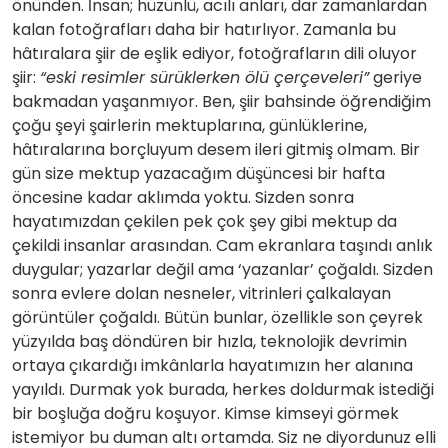
önünden. İnsan; hüzünlü, acılı anları, dar zamanlardan
kalan fotoğrafları daha bir hatırlıyor. Zamanla bu
hâtıralara şiir de eşlik ediyor, fotoğrafların dili oluyor
şiir:
“eski resimler sürüklerken ölü çerçeveleri”
geriye
bakmadan yaşanmıyor. Ben, şiir bahsinde öğrendiğim
çoğu şeyi şairlerin mektuplarına, günlüklerine,
hâtıralarına borçluyum desem ileri gitmiş olmam. Bir
gün size mektup yazacağım düşüncesi bir hafta
öncesine kadar aklımda yoktu. Sizden sonra
hayatımızdan çekilen pek çok şey gibi mektup da
çekildi insanlar arasından. Cam ekranlara taşındı anlık
duygular; yazarlar değil ama ‘yazanlar’ çoğaldı. Sizden
sonra evlere dolan nesneler, vitrinleri çalkalayan
görüntüler çoğaldı. Bütün bunlar, özellikle son çeyrek
yüzyılda baş döndüren bir hızla, teknolojik devrimin
ortaya çıkardığı imkânlarla hayatımızın her alanına
yayıldı. Durmak yok burada, herkes doldurmak istediği
bir boşluğa doğru koşuyor. Kimse kimseyi görmek
istemiyor bu duman altı ortamda. Siz ne diyordunuz elli