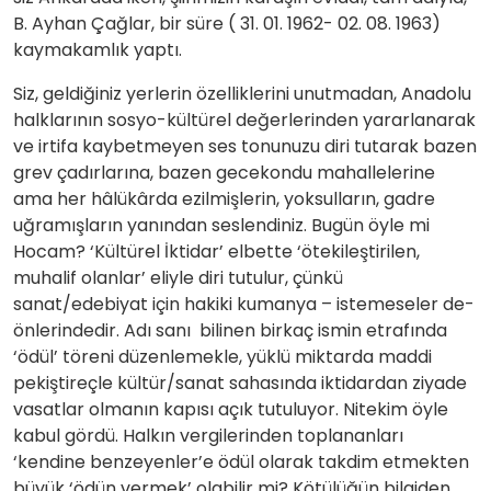
B. Ayhan Çağlar, bir süre ( 31. 01. 1962- 02. 08. 1963)
kaymakamlık yaptı.
Siz, geldiğiniz yerlerin özelliklerini unutmadan, Anadolu
halklarının sosyo-kültürel değerlerinden yararlanarak
ve irtifa kaybetmeyen ses tonunuzu diri tutarak bazen
grev çadırlarına, bazen gecekondu mahallelerine
ama her hâlükârda ezilmişlerin, yoksulların, gadre
uğramışların yanından seslendiniz. Bugün öyle mi
Hocam? ‘Kültürel İktidar’ elbette ‘ötekileştirilen,
muhalif olanlar’ eliyle diri tutulur, çünkü
sanat/edebiyat için hakiki kumanya – istemeseler de-
önlerindedir. Adı sanı bilinen birkaç ismin etrafında
‘ödül’ töreni düzenlemekle, yüklü miktarda maddi
pekiştireçle kültür/sanat sahasında iktidardan ziyade
vasatlar olmanın kapısı açık tutuluyor. Nitekim öyle
kabul gördü. Halkın vergilerinden toplananları
‘kendine benzeyenler’e ödül olarak takdim etmekten
büyük ‘ödün vermek’ olabilir mi? Kötülüğün bilgiden