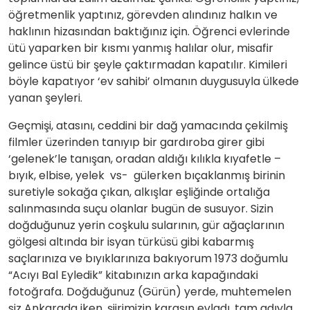
öğretmenlik yaptınız, görevden alındınız halkın ve
haklının hizasından baktığınız için. Öğrenci evlerinde
ütü yaparken bir kısmı yanmış halılar olur, misafir
gelince üstü bir şeyle çaktırmadan kapatılır. Kimileri
böyle kapatıyor ‘ev sahibi’ olmanın duygusuyla ülkede
yanan şeyleri.
Geçmişi, atasını, ceddini bir dağ yamacında çekilmiş
filmler üzerinden tanıyıp bir gardıroba girer gibi
‘gelenek’le tanışan, oradan aldığı kılıkla kıyafetle –
bıyık, elbise, yelek vs- gülerken bıçaklanmış birinin
suretiyle sokağa çıkan, alkışlar eşliğinde ortalığa
salınmasında suçu olanlar bugün de susuyor. Sizin
doğduğunuz yerin coşkulu sularının, gür ağaçlarının
gölgesi altında bir isyan türküsü gibi kabarmış
saçlarınıza ve bıyıklarınıza bakıyorum 1973 doğumlu
“Acıyı Bal Eyledik” kitabınızın arka kapağındaki
fotoğrafa. Doğduğunuz (Gürün) yerde, muhtemelen
siz Ankarada iken, şiirimizin karaşın evladı, tam adıyla,