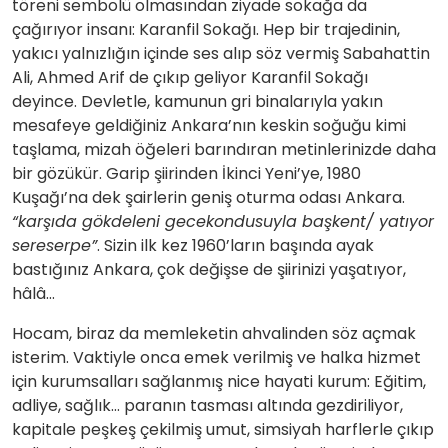
töreni sembolü olmasından ziyade sokağa da
çağırıyor insanı: Karanfil Sokağı. Hep bir trajedinin,
yakıcı yalnızlığın içinde ses alıp söz vermiş Sabahattin
Ali, Ahmed Arif de çıkıp geliyor Karanfil Sokağı
deyince. Devletle, kamunun gri binalarıyla yakın
mesafeye geldiğiniz Ankara’nın keskin soğuğu kimi
taşlama, mizah öğeleri barındıran metinlerinizde daha
bir gözükür. Garip şiirinden İkinci Yeni’ye, 1980
Kuşağı’na dek şairlerin geniş oturma odası Ankara.
“karşıda gökdeleni gecekondusuyla başkent/ yatıyor
sereserpe”
. Sizin ilk kez 1960’ların başında ayak
bastığınız Ankara, çok değişse de şiirinizi yaşatıyor,
hâlâ…
Hocam, biraz da memleketin ahvalinden söz açmak
isterim. Vaktiyle onca emek verilmiş ve halka hizmet
için kurumsalları sağlanmış nice hayati kurum: Eğitim,
adliye, sağlık… paranın tasması altında gezdiriliyor,
kapitale peşkeş çekilmiş umut, simsiyah harflerle çıkıp