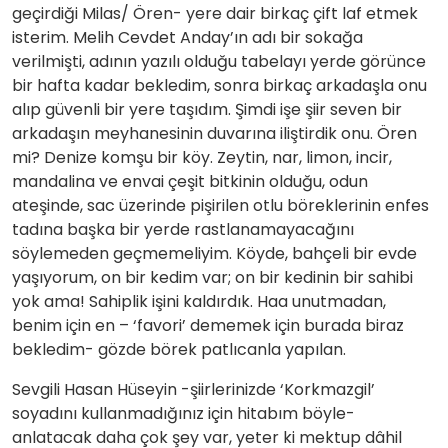
geçirdiği Milas/ Ören- yere dair birkaç çift laf etmek
isterim. Melih Cevdet Anday’ın adı bir sokağa
verilmişti, adının yazılı olduğu tabelayı yerde görünce
bir hafta kadar bekledim, sonra birkaç arkadaşla onu
alıp güvenli bir yere taşıdım. Şimdi işe şiir seven bir
arkadaşın meyhanesinin duvarına iliştirdik onu. Ören
mi? Denize komşu bir köy. Zeytin, nar, limon, incir,
mandalina ve envai çeşit bitkinin olduğu, odun
ateşinde, sac üzerinde pişirilen otlu böreklerinin enfes
tadına başka bir yerde rastlanamayacağını
söylemeden geçmemeliyim. Köyde, bahçeli bir evde
yaşıyorum, on bir kedim var; on bir kedinin bir sahibi
yok ama! Sahiplik işini kaldırdık. Haa unutmadan,
benim için en – ‘favori’ dememek için burada biraz
bekledim- gözde börek patlıcanla yapılan.
Sevgili Hasan Hüseyin -şiirlerinizde ‘Korkmazgil’
soyadını kullanmadığınız için hitabım böyle-
anlatacak daha çok şey var, yeter ki mektup dâhil